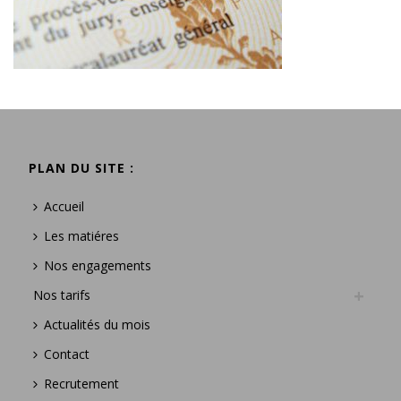
PLAN DU SITE :
Accueil
Les matiéres
Nos engagements
Nos tarifs
Actualités du mois
Contact
Recrutement