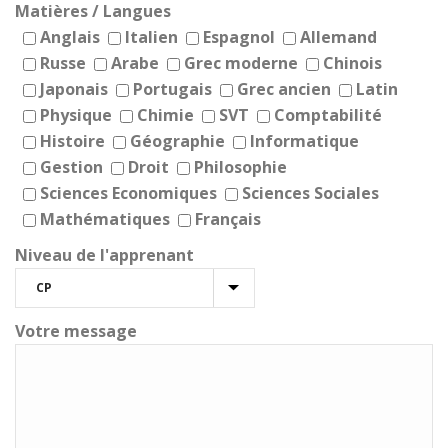
Matières / Langues
Anglais
Italien
Espagnol
Allemand
Russe
Arabe
Grec moderne
Chinois
Japonais
Portugais
Grec ancien
Latin
Physique
Chimie
SVT
Comptabilité
Histoire
Géographie
Informatique
Gestion
Droit
Philosophie
Sciences Economiques
Sciences Sociales
Mathématiques
Français
Niveau de l'apprenant
Votre message