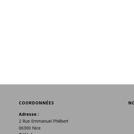
COORDONNÉES
N
Adresse :
2 Rue Emmanuel Philibert
06300 Nice