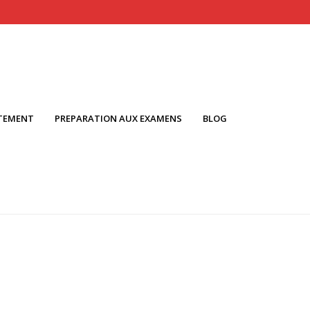
TEMENT
PREPARATION AUX EXAMENS
BLOG
ACCUEIL
-
LES MATIÉRES
-
ENGAGEMENTS