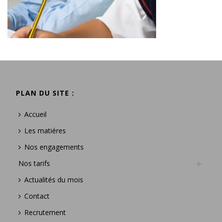
PLAN DU SITE :
Accueil
Les matiéres
Nos engagements
Nos tarifs
Actualités du mois
Contact
Recrutement